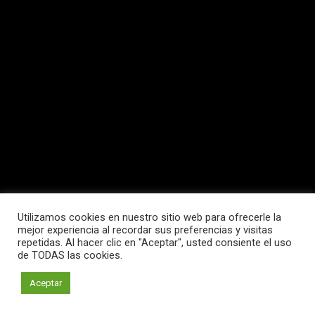
Copyright © 2026 InnoLAB
Utilizamos cookies en nuestro sitio web para ofrecerle la
mejor experiencia al recordar sus preferencias y visitas
repetidas. Al hacer clic en "Aceptar", usted consiente el uso
de TODAS las cookies.
Aceptar
Inicio
Eventos
Proyectos
Contacto