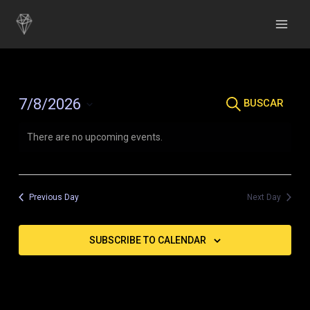
Ir
al
MAI
contenido
MEN
Events
7/8/2026
SEARCH
Search
Select
There are no upcoming events.
date.
and
Views
Navigation
Previous Day
Next Day
SUBSCRIBE TO CALENDAR